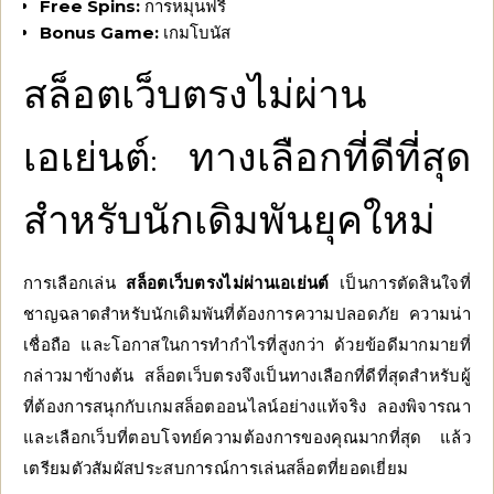
Free Spins:
การหมุนฟรี
Bonus Game:
เกมโบนัส
สล็อตเว็บตรงไม่ผ่าน
เอเย่นต์: ทางเลือกที่ดีที่สุด
สำหรับนักเดิมพันยุคใหม่
การเลือกเล่น
สล็อตเว็บตรงไม่ผ่านเอเย่นต์
เป็นการตัดสินใจที่
ชาญฉลาดสำหรับนักเดิมพันที่ต้องการความปลอดภัย ความน่า
เชื่อถือ และโอกาสในการทำกำไรที่สูงกว่า ด้วยข้อดีมากมายที่
กล่าวมาข้างต้น สล็อตเว็บตรงจึงเป็นทางเลือกที่ดีที่สุดสำหรับผู้
ที่ต้องการสนุกกับเกมสล็อตออนไลน์อย่างแท้จริง ลองพิจารณา
และเลือกเว็บที่ตอบโจทย์ความต้องการของคุณมากที่สุด แล้ว
เตรียมตัวสัมผัสประสบการณ์การเล่นสล็อตที่ยอดเยี่ยม