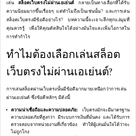
เล่น
สล็อตเว็บตรงไม่ผ่านเอเย่นต์
กลายเป็นทางเลือกที่ได้รับ
ความนิยมมากขึ้นเรื่อยๆ แต่ทำไมถึงเป็นเช่นนั้น? และการเล่น
สล็อตเว็บตรงมีข้อดีอย่างไร? บทความนี้จะเจาะลึกทุกแง่มุมที่
คุณควรรู้ เพื่อให้คุณตัดสินใจได้อย่างมั่นใจและเพิ่มโอกาสใน
การทำกำไร
ทำไมต้องเลือกเล่นสล็อต
เว็บตรงไม่ผ่านเอเย่นต์?
การเล่นสล็อตผ่านเว็บตรงนั้นมีข้อดีมากมายเหนือกว่าการเล่น
ผ่านเอเย่นต์ ซึ่งข้อดีหลักๆ มีดังนี้:
ความน่าเชื่อถือและความปลอดภัย:
เว็บตรงมักจะมีมาตรฐาน
ความปลอดภัยที่สูงกว่า มีระบบการเงินที่มั่นคง และได้รับการ
ตรวจสอบจากหน่วยงานที่เกี่ยวข้อง ทำให้ผู้เล่นมั่นใจได้ว่าจะ
ไม่ถูกโกง