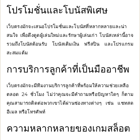
โปรโมชั่นและโบนัสพิเศษ
เว็บตรงมักจะเสนอโปรโมชั่นและโบนัสที่หลากหลายและน่า
สนใจ เพื่อดึงดูดผู้เล่นใหม่และรักษาผู้เล่นเก่า โบนัสเหล่านี้อาจ
รวมถึงโบนัสต้อนรับ โบนัสเติมเงิน ฟรีสปิน และโปรแกรม
สะสมแต้ม
การบริการลูกค้าที่เป็นมืออาชีพ
เว็บตรงมักจะมีทีมงานบริการลูกค้าที่พร้อมให้ความช่วยเหลือ
ตลอด 24 ชั่วโมง ไม่ว่าคุณจะมีคำถามหรือปัญหาใดๆ ก็ตาม
คุณสามารถติดต่อพวกเขาได้ผ่านช่องทางต่างๆ เช่น แชทสด
อีเมล หรือโทรศัพท์
ความหลากหลายของเกมสล็อต