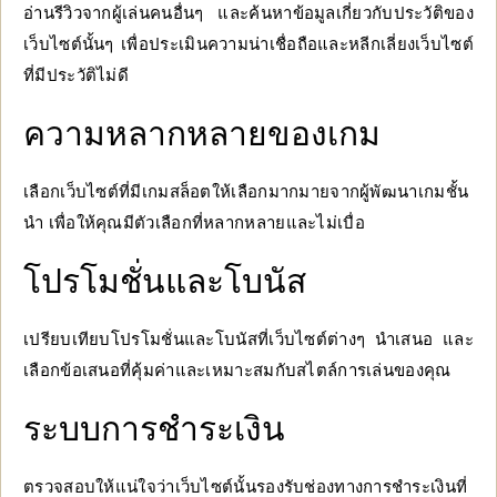
อ่านรีวิวจากผู้เล่นคนอื่นๆ และค้นหาข้อมูลเกี่ยวกับประวัติของ
เว็บไซต์นั้นๆ เพื่อประเมินความน่าเชื่อถือและหลีกเลี่ยงเว็บไซต์
ที่มีประวัติไม่ดี
ความหลากหลายของเกม
เลือกเว็บไซต์ที่มีเกมสล็อตให้เลือกมากมายจากผู้พัฒนาเกมชั้น
นำ เพื่อให้คุณมีตัวเลือกที่หลากหลายและไม่เบื่อ
โปรโมชั่นและโบนัส
เปรียบเทียบโปรโมชั่นและโบนัสที่เว็บไซต์ต่างๆ นำเสนอ และ
เลือกข้อเสนอที่คุ้มค่าและเหมาะสมกับสไตล์การเล่นของคุณ
ระบบการชำระเงิน
ตรวจสอบให้แน่ใจว่าเว็บไซต์นั้นรองรับช่องทางการชำระเงินที่