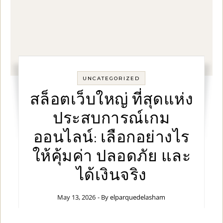
UNCATEGORIZED
สล็อตเว็บใหญ่ ที่สุดแห่ง
ประสบการณ์เกม
ออนไลน์: เลือกอย่างไร
ให้คุ้มค่า ปลอดภัย และ
ได้เงินจริง
May 13, 2026
- By
elparquedelasham