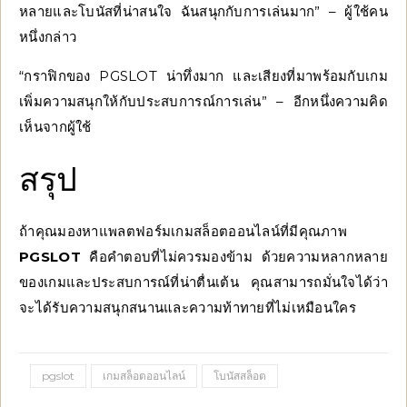
หลายและโบนัสที่น่าสนใจ ฉันสนุกกับการเล่นมาก” – ผู้ใช้คน
หนึ่งกล่าว
“กราฟิกของ PGSLOT น่าทึ่งมาก และเสียงที่มาพร้อมกับเกม
เพิ่มความสนุกให้กับประสบการณ์การเล่น” – อีกหนึ่งความคิด
เห็นจากผู้ใช้
สรุป
ถ้าคุณมองหาแพลตฟอร์มเกมสล็อตออนไลน์ที่มีคุณภาพ
PGSLOT
คือคำตอบที่ไม่ควรมองข้าม ด้วยความหลากหลาย
ของเกมและประสบการณ์ที่น่าตื่นเต้น คุณสามารถมั่นใจได้ว่า
จะได้รับความสนุกสนานและความท้าทายที่ไม่เหมือนใคร
pgslot
เกมสล็อตออนไลน์
โบนัสสล็อต