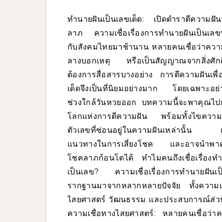
ทำนายฝันเป็นเลขเด็ด: เปิดตำราตีความฝันนำโชค
ลาภ ความเชื่อเรื่องการทำนายฝันเป็นเลขนั้น
กับสังคมไทยมาช้านาน หลายคนเชื่อว่าควา
ลางบอกเหตุ หรือเป็นสัญญาณจากสิ่งศักดิ์สิ
ต้องการสื่อสารบางอย่าง การตีความฝันเพื
เด็ดจึงเป็นที่นิยมอย่างมาก โดยเฉพาะอย่า
ช่วงใกล้วันหวยออก บทความนี้จะพาคุณไปเ
โลกแห่งการตีความฝัน พร้อมทั้งไขความ
ตัวเลขที่ซ่อนอยู่ในความฝันเหล่านั้น เพ
แนวทางในการเสี่ยงโชค และอาจนำพาคุ
โชคลาภก้อนโตได้ ทำไมคนถึงเชื่อเรื่องท
เป็นเลข? ความเชื่อเรื่องการทำนายฝันเป
รากฐานมาจากหลากหลายปัจจัย ทั้งความเช
ไสยศาสตร์ วัฒนธรรม และประสบการณ์ส่ว
ความเชื่อทางไสยศาสตร์: หลายคนเชื่อว่า